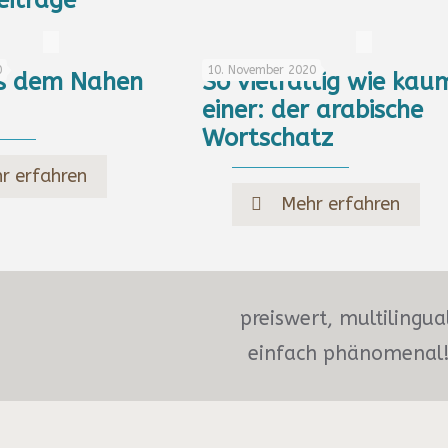
eiträge
0
10. November 2020
s dem Nahen
So vielfältig wie kau
einer: der arabische
Wortschatz
r erfahren
Mehr erfahren
preiswert, multilingua
einfach phänomenal