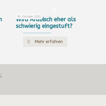
30. Oktober 2020
m
Wird Arabisch eher als
schwierig eingestuft?
Mehr erfahren
l,
!