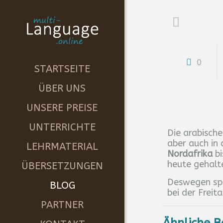
0
STARTSEITE
ÜBER UNS
UNSERE PREISE
UNTERRICHTE
Die arabisch
aber auch in 
LEHRMATERIAL
Nordafrika
bi
heute gehalt
ÜBERSETZUNGEN
Deswegen spre
BLOG
bei der Freit
PARTNER